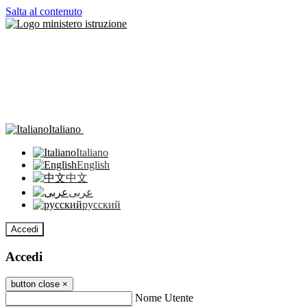
Salta al contenuto
Italiano
Italiano
English
中文
عربى
русский
Accedi
Accedi
button close
×
Nome Utente