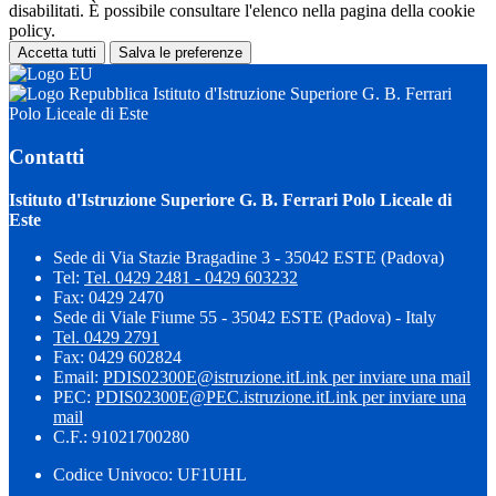
disabilitati. È possibile consultare l'elenco nella pagina della cookie
policy.
Accetta tutti
Salva le preferenze
Istituto d'Istruzione Superiore G. B. Ferrari
Polo Liceale di Este
Contatti
Istituto d'Istruzione Superiore G. B. Ferrari Polo Liceale di
Este
Sede di Via Stazie Bragadine 3 - 35042 ESTE (Padova)
Tel:
Tel. 0429 2481 - 0429 603232
Fax: 0429 2470
Sede di Viale Fiume 55 - 35042 ESTE (Padova) - Italy
Tel. 0429 2791
Fax: 0429 602824
Email:
PDIS02300E@istruzione.it
Link per inviare una mail
PEC:
PDIS02300E@PEC.istruzione.it
Link per inviare una
mail
C.F.: 91021700280
Codice Univoco: UF1UHL