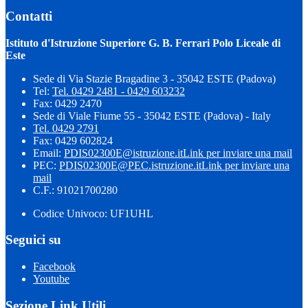
Contatti
Istituto d'Istruzione Superiore G. B. Ferrari Polo Liceale di
Este
Sede di Via Stazie Bragadine 3 - 35042 ESTE (Padova)
Tel:
Tel. 0429 2481 - 0429 603232
Fax: 0429 2470
Sede di Viale Fiume 55 - 35042 ESTE (Padova) - Italy
Tel. 0429 2791
Fax: 0429 602824
Email:
PDIS02300E@istruzione.it
Link per inviare una mail
PEC:
PDIS02300E@PEC.istruzione.it
Link per inviare una
mail
C.F.: 91021700280
Codice Univoco: UF1UHL
Seguici su
Facebook
Youtube
Sezione Link Utili