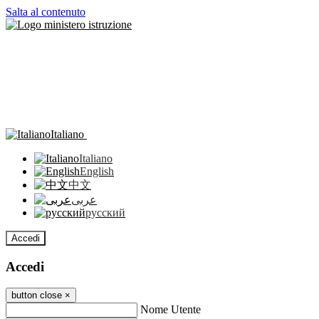
Salta al contenuto
Italiano
Italiano
English
中文
عربى
русский
Accedi
Accedi
button close
×
Nome Utente