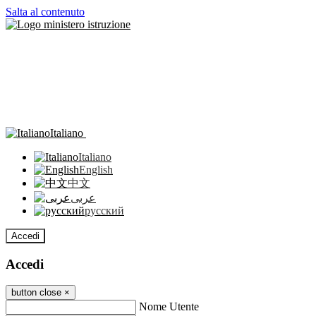
Salta al contenuto
Italiano
Italiano
English
中文
عربى
русский
Accedi
Accedi
button close
×
Nome Utente