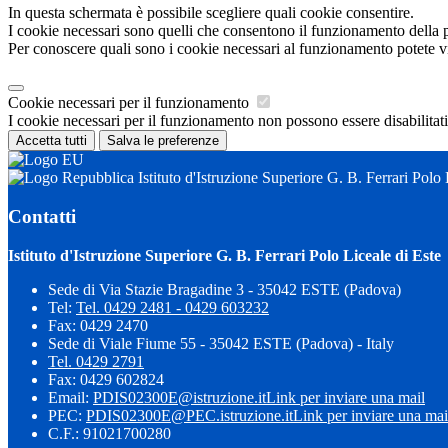
In questa schermata è possibile scegliere quali cookie consentire.
I cookie necessari sono quelli che consentono il funzionamento della pi
Per conoscere quali sono i cookie necessari al funzionamento potete v
Cookie necessari per il funzionamento
I cookie necessari per il funzionamento non possono essere disabilitati.
Accetta tutti
Salva le preferenze
Istituto d'Istruzione Superiore G. B. Ferrari Polo 
Contatti
Istituto d'Istruzione Superiore G. B. Ferrari Polo Liceale di Este
Sede di Via Stazie Bragadine 3 - 35042 ESTE (Padova)
Tel:
Tel. 0429 2481 - 0429 603232
Fax: 0429 2470
Sede di Viale Fiume 55 - 35042 ESTE (Padova) - Italy
Tel. 0429 2791
Fax: 0429 602824
Email:
PDIS02300E@istruzione.it
Link per inviare una mail
PEC:
PDIS02300E@PEC.istruzione.it
Link per inviare una mai
C.F.: 91021700280