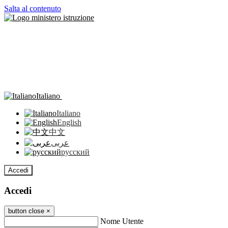
Salta al contenuto
Italiano
Italiano
English
中文
عربى
русский
Accedi
Accedi
button close
×
Nome Utente