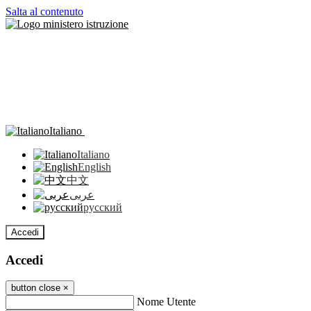
Salta al contenuto
Italiano
Italiano
English
中文
عربى
русский
Accedi
Accedi
button close
×
Nome Utente