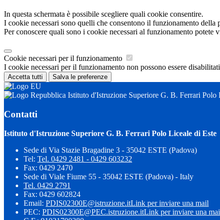
In questa schermata è possibile scegliere quali cookie consentire.
I cookie necessari sono quelli che consentono il funzionamento della pi
Per conoscere quali sono i cookie necessari al funzionamento potete v
Cookie necessari per il funzionamento
I cookie necessari per il funzionamento non possono essere disabilitati.
Accetta tutti
Salva le preferenze
Istituto d'Istruzione Superiore G. B. Ferrari Polo 
Contatti
Istituto d'Istruzione Superiore G. B. Ferrari Polo Liceale di Este
Sede di Via Stazie Bragadine 3 - 35042 ESTE (Padova)
Tel:
Tel. 0429 2481 - 0429 603232
Fax: 0429 2470
Sede di Viale Fiume 55 - 35042 ESTE (Padova) - Italy
Tel. 0429 2791
Fax: 0429 602824
Email:
PDIS02300E@istruzione.it
Link per inviare una mail
PEC:
PDIS02300E@PEC.istruzione.it
Link per inviare una mai