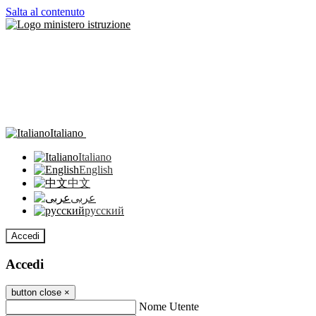
Salta al contenuto
Italiano
Italiano
English
中文
عربى
русский
Accedi
Accedi
button close
×
Nome Utente