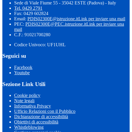
Sede di Viale Fiume 55 - 35042 ESTE (Padova) - Italy
Tel. 0429 2791
Fax: 0429 602824
Email:
PDIS02300E@istruzione.it
Link per inviare una mail
PEC:
PDIS02300E@PEC.istruzione.it
Link per inviare una
mail
C.F.: 91021700280
Codice Univoco: UF1UHL
Seguici su
Facebook
Youtube
Sezione Link Utili
Cookie policy
Note legali
Informativa Privacy
Ufficio Relazioni con il Pubblico
Dichiarazione di accessibilità
Obiettivi di accessibilità
Whistleblowing