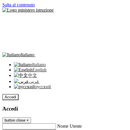
Salta al contenuto
Italiano
Italiano
English
中文
عربى
русский
Accedi
Accedi
button close
×
Nome Utente