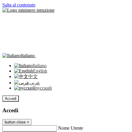
Salta al contenuto
Italiano
Italiano
English
中文
عربى
русский
Accedi
Accedi
button close
×
Nome Utente