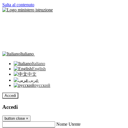
Salta al contenuto
Italiano
Italiano
English
中文
عربى
русский
Accedi
Accedi
button close
×
Nome Utente