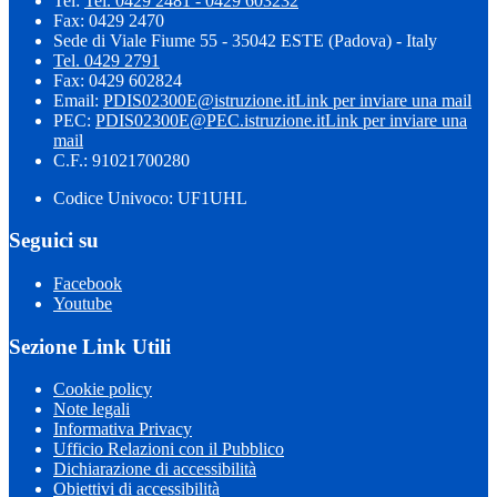
Tel:
Tel. 0429 2481 - 0429 603232
Fax: 0429 2470
Sede di Viale Fiume 55 - 35042 ESTE (Padova) - Italy
Tel. 0429 2791
Fax: 0429 602824
Email:
PDIS02300E@istruzione.it
Link per inviare una mail
PEC:
PDIS02300E@PEC.istruzione.it
Link per inviare una
mail
C.F.: 91021700280
Codice Univoco: UF1UHL
Seguici su
Facebook
Youtube
Sezione Link Utili
Cookie policy
Note legali
Informativa Privacy
Ufficio Relazioni con il Pubblico
Dichiarazione di accessibilità
Obiettivi di accessibilità