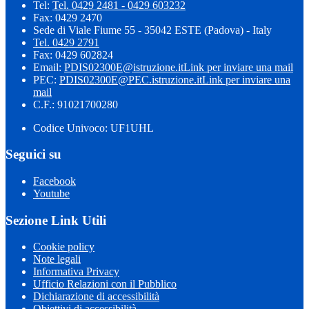
Tel:
Tel. 0429 2481 - 0429 603232
Fax: 0429 2470
Sede di Viale Fiume 55 - 35042 ESTE (Padova) - Italy
Tel. 0429 2791
Fax: 0429 602824
Email:
PDIS02300E@istruzione.it
Link per inviare una mail
PEC:
PDIS02300E@PEC.istruzione.it
Link per inviare una
mail
C.F.: 91021700280
Codice Univoco: UF1UHL
Seguici su
Facebook
Youtube
Sezione Link Utili
Cookie policy
Note legali
Informativa Privacy
Ufficio Relazioni con il Pubblico
Dichiarazione di accessibilità
Obiettivi di accessibilità