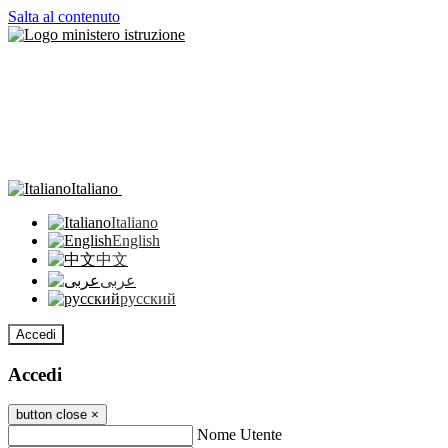
Salta al contenuto
Italiano
Italiano
English
中文
عربى
русский
Accedi
Accedi
button close
×
Nome Utente