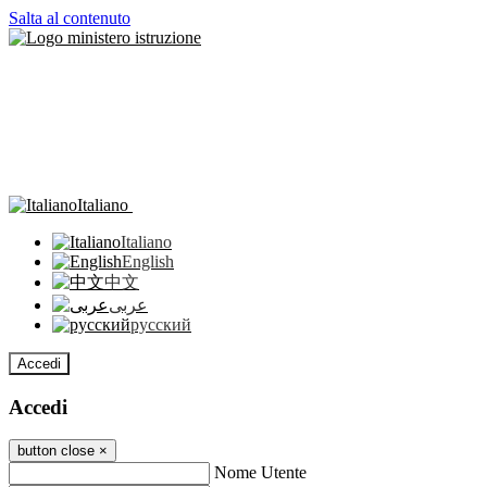
Salta al contenuto
Italiano
Italiano
English
中文
عربى
русский
Accedi
Accedi
button close
×
Nome Utente