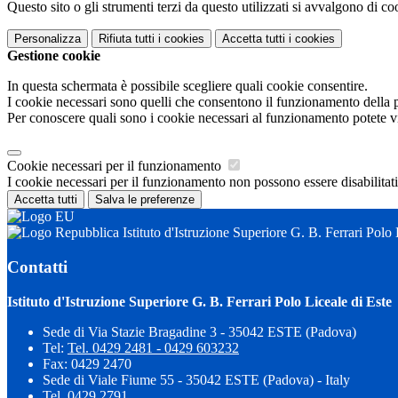
Questo sito o gli strumenti terzi da questo utilizzati si avvalgono di coo
Personalizza
Rifiuta tutti
i cookies
Accetta tutti
i cookies
Gestione cookie
In questa schermata è possibile scegliere quali cookie consentire.
I cookie necessari sono quelli che consentono il funzionamento della pi
Per conoscere quali sono i cookie necessari al funzionamento potete v
Cookie necessari per il funzionamento
I cookie necessari per il funzionamento non possono essere disabilitati.
Accetta tutti
Salva le preferenze
Istituto d'Istruzione Superiore G. B. Ferrari Polo 
Contatti
Istituto d'Istruzione Superiore G. B. Ferrari Polo Liceale di Este
Sede di Via Stazie Bragadine 3 - 35042 ESTE (Padova)
Tel:
Tel. 0429 2481 - 0429 603232
Fax: 0429 2470
Sede di Viale Fiume 55 - 35042 ESTE (Padova) - Italy
Tel. 0429 2791