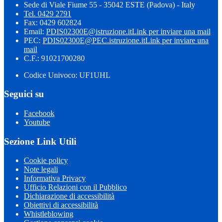
Sede di Viale Fiume 55 - 35042 ESTE (Padova) - Italy
Tel. 0429 2791
Fax: 0429 602824
Email:
PDIS02300E@istruzione.it
Link per inviare una mail
PEC:
PDIS02300E@PEC.istruzione.it
Link per inviare una
mail
C.F.: 91021700280
Codice Univoco: UF1UHL
Seguici su
Facebook
Youtube
Sezione Link Utili
Cookie policy
Note legali
Informativa Privacy
Ufficio Relazioni con il Pubblico
Dichiarazione di accessibilità
Obiettivi di accessibilità
Whistleblowing