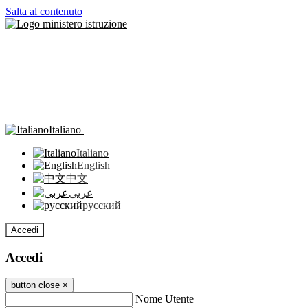
Salta al contenuto
Italiano
Italiano
English
中文
عربى
русский
Accedi
Accedi
button close
×
Nome Utente