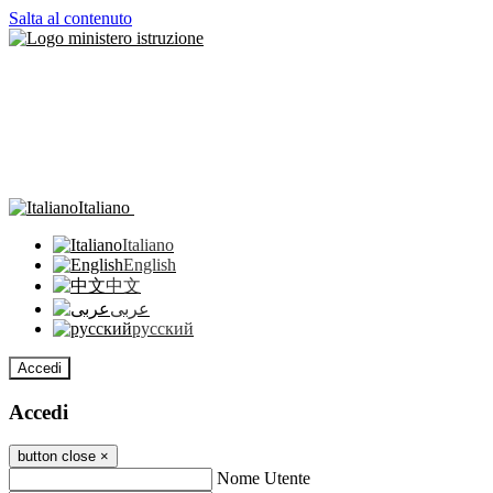
Salta al contenuto
Italiano
Italiano
English
中文
عربى
русский
Accedi
Accedi
button close
×
Nome Utente