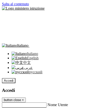
Salta al contenuto
Italiano
Italiano
English
中文
عربى
русский
Accedi
Accedi
button close
×
Nome Utente