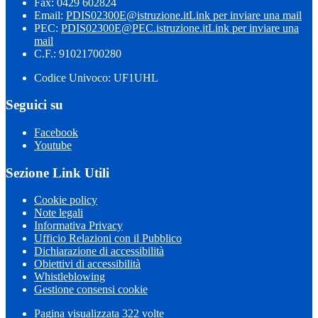
Fax: 0429 602824
Email:
PDIS02300E@istruzione.it
Link per inviare una mail
PEC:
PDIS02300E@PEC.istruzione.it
Link per inviare una
mail
C.F.: 91021700280
Codice Univoco: UF1UHL
Seguici su
Facebook
Youtube
Sezione Link Utili
Cookie policy
Note legali
Informativa Privacy
Ufficio Relazioni con il Pubblico
Dichiarazione di accessibilità
Obiettivi di accessibilità
Whistleblowing
Gestione consensi cookie
Pagina visualizzata 322 volte