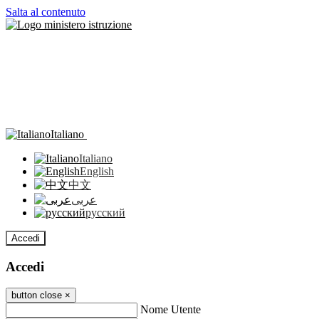
Salta al contenuto
Italiano
Italiano
English
中文
عربى
русский
Accedi
Accedi
button close
×
Nome Utente