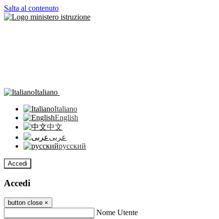
Salta al contenuto
Italiano
Italiano
English
中文
عربى
русский
Accedi
Accedi
button close
×
Nome Utente