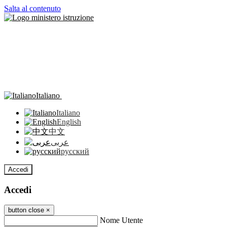
Salta al contenuto
Italiano
Italiano
English
中文
عربى
русский
Accedi
Accedi
button close
×
Nome Utente