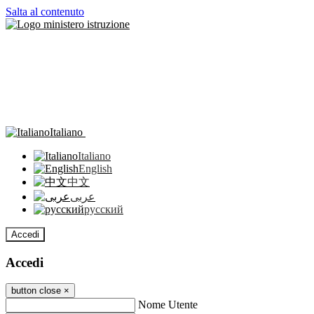
Salta al contenuto
Italiano
Italiano
English
中文
عربى
русский
Accedi
Accedi
button close
×
Nome Utente