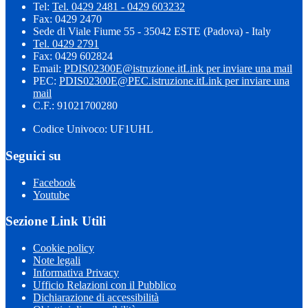
Tel:
Tel. 0429 2481 - 0429 603232
Fax: 0429 2470
Sede di Viale Fiume 55 - 35042 ESTE (Padova) - Italy
Tel. 0429 2791
Fax: 0429 602824
Email:
PDIS02300E@istruzione.it
Link per inviare una mail
PEC:
PDIS02300E@PEC.istruzione.it
Link per inviare una
mail
C.F.: 91021700280
Codice Univoco: UF1UHL
Seguici su
Facebook
Youtube
Sezione Link Utili
Cookie policy
Note legali
Informativa Privacy
Ufficio Relazioni con il Pubblico
Dichiarazione di accessibilità