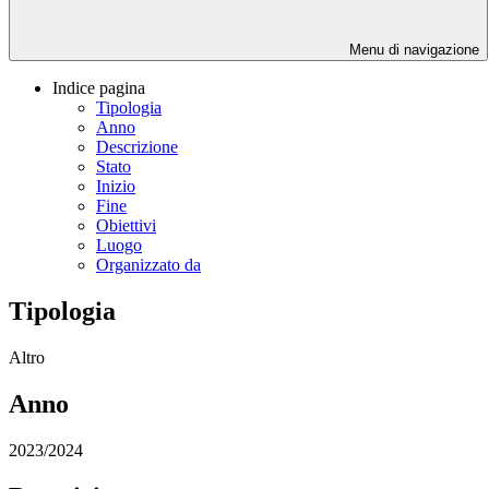
Menu di navigazione
Indice pagina
Tipologia
Anno
Descrizione
Stato
Inizio
Fine
Obiettivi
Luogo
Organizzato da
Tipologia
Altro
Anno
2023/2024