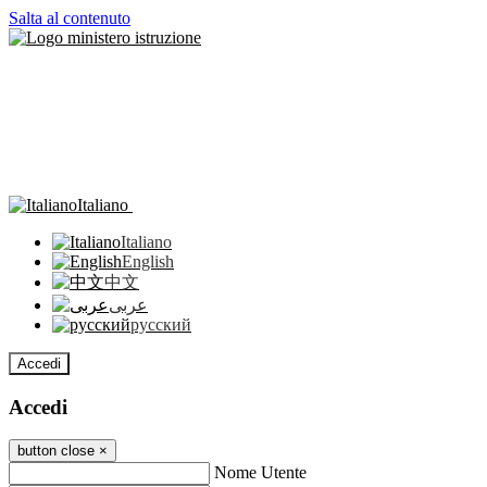
Salta al contenuto
Italiano
Italiano
English
中文
عربى
русский
Accedi
Accedi
button close
×
Nome Utente