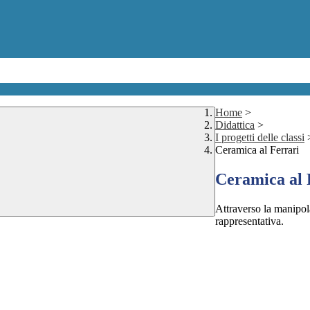
Home
>
Didattica
>
I progetti delle classi
Ceramica al Ferrari
Ceramica al 
Attraverso la manipola
rappresentativa.