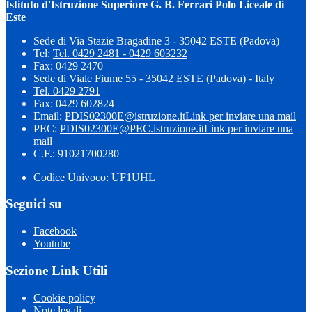
Istituto d'Istruzione Superiore G. B. Ferrari Polo Liceale di
Este
Sede di Via Stazie Bragadine 3 - 35042 ESTE (Padova)
Tel:
Tel. 0429 2481 - 0429 603232
Fax: 0429 2470
Sede di Viale Fiume 55 - 35042 ESTE (Padova) - Italy
Tel. 0429 2791
Fax: 0429 602824
Email:
PDIS02300E@istruzione.it
Link per inviare una mail
PEC:
PDIS02300E@PEC.istruzione.it
Link per inviare una
mail
C.F.: 91021700280
Codice Univoco: UF1UHL
Seguici su
Facebook
Youtube
Sezione Link Utili
Cookie policy
Note legali