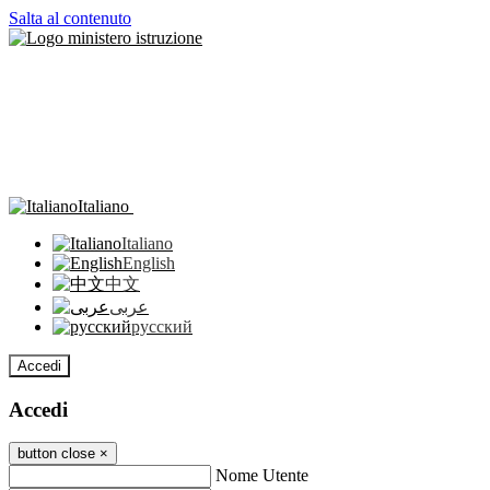
Salta al contenuto
Italiano
Italiano
English
中文
عربى
русский
Accedi
Accedi
button close
×
Nome Utente