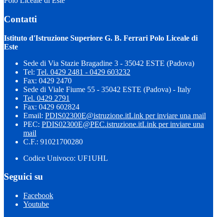
Polo Liceale di Este
Contatti
Istituto d'Istruzione Superiore G. B. Ferrari Polo Liceale di
Este
Sede di Via Stazie Bragadine 3 - 35042 ESTE (Padova)
Tel:
Tel. 0429 2481 - 0429 603232
Fax: 0429 2470
Sede di Viale Fiume 55 - 35042 ESTE (Padova) - Italy
Tel. 0429 2791
Fax: 0429 602824
Email:
PDIS02300E@istruzione.it
Link per inviare una mail
PEC:
PDIS02300E@PEC.istruzione.it
Link per inviare una
mail
C.F.: 91021700280
Codice Univoco: UF1UHL
Seguici su
Facebook
Youtube