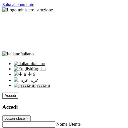
Salta al contenuto
Italiano
Italiano
English
中文
عربى
русский
Accedi
Accedi
button close
×
Nome Utente