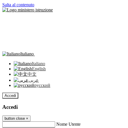
Salta al contenuto
Italiano
Italiano
English
中文
عربى
русский
Accedi
Accedi
button close
×
Nome Utente