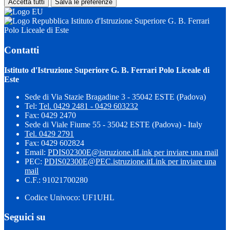
Accetta tutti
Salva le preferenze
Istituto d'Istruzione Superiore G. B. Ferrari
Polo Liceale di Este
Contatti
Istituto d'Istruzione Superiore G. B. Ferrari Polo Liceale di
Este
Sede di Via Stazie Bragadine 3 - 35042 ESTE (Padova)
Tel:
Tel. 0429 2481 - 0429 603232
Fax: 0429 2470
Sede di Viale Fiume 55 - 35042 ESTE (Padova) - Italy
Tel. 0429 2791
Fax: 0429 602824
Email:
PDIS02300E@istruzione.it
Link per inviare una mail
PEC:
PDIS02300E@PEC.istruzione.it
Link per inviare una
mail
C.F.: 91021700280
Codice Univoco: UF1UHL
Seguici su