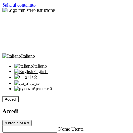
Salta al contenuto
Italiano
Italiano
English
中文
عربى
русский
Accedi
Accedi
button close
×
Nome Utente