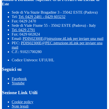
Este
Sede di Via Stazie Bragadine 3 - 35042 ESTE (Padova)
Tel:
Tel. 0429 2481 - 0429 603232
Fax: 0429 2470
Sede di Viale Fiume 55 - 35042 ESTE (Padova) - Italy
Tel. 0429 2791
Fax: 0429 602824
Email:
PDIS02300E@istruzione.it
Link per inviare una mail
PEC:
PDIS02300E@PEC.istruzione.it
Link per inviare una
mail
C.F.: 91021700280
Codice Univoco: UF1UHL
Seguici su
Facebook
Youtube
Sezione Link Utili
Cookie policy
Note legali