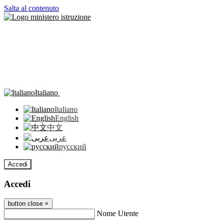
Salta al contenuto
Italiano
Italiano
English
中文
عربى
русский
Accedi
Accedi
button close
×
Nome Utente