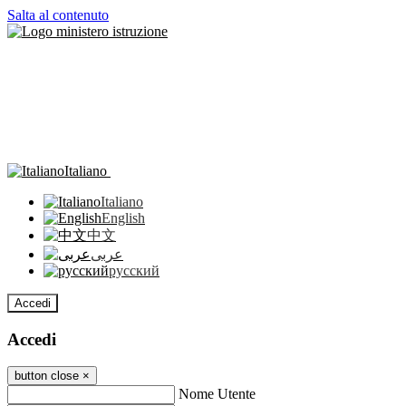
Salta al contenuto
Italiano
Italiano
English
中文
عربى
русский
Accedi
Accedi
button close
×
Nome Utente