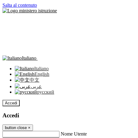
Salta al contenuto
Italiano
Italiano
English
中文
عربى
русский
Accedi
Accedi
button close
×
Nome Utente