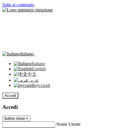
Salta al contenuto
Italiano
Italiano
English
中文
عربى
русский
Accedi
Accedi
button close
×
Nome Utente