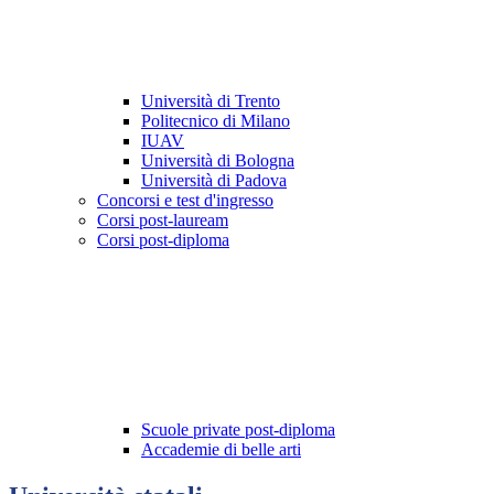
Università di Trento
Politecnico di Milano
IUAV
Università di Bologna
Università di Padova
Concorsi e test d'ingresso
Corsi post-lauream
Corsi post-diploma
Scuole private post-diploma
Accademie di belle arti