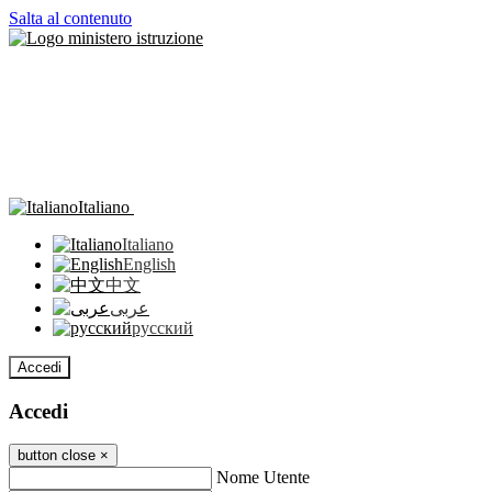
Salta al contenuto
Italiano
Italiano
English
中文
عربى
русский
Accedi
Accedi
button close
×
Nome Utente