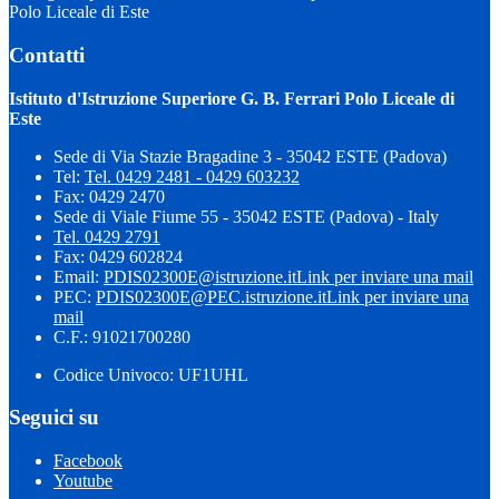
Polo Liceale di Este
Contatti
Istituto d'Istruzione Superiore G. B. Ferrari Polo Liceale di
Este
Sede di Via Stazie Bragadine 3 - 35042 ESTE (Padova)
Tel:
Tel. 0429 2481 - 0429 603232
Fax: 0429 2470
Sede di Viale Fiume 55 - 35042 ESTE (Padova) - Italy
Tel. 0429 2791
Fax: 0429 602824
Email:
PDIS02300E@istruzione.it
Link per inviare una mail
PEC:
PDIS02300E@PEC.istruzione.it
Link per inviare una
mail
C.F.: 91021700280
Codice Univoco: UF1UHL
Seguici su
Facebook
Youtube