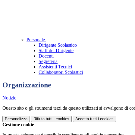
Personale
Dirigente Scolastico
Staff del Dirigente
Docenti
Segreteria
Assistenti Tecnici
Collaboratori Scolastici
Organizzazione
Notizie
Questo sito o gli strumenti terzi da questo utilizzati si avvalgono di coo
Personalizza
Rifiuta tutti
i cookies
Accetta tutti
i cookies
Gestione cookie
In questa schermata è possibile scegliere quali cookie consentire.