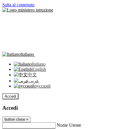
Salta al contenuto
Italiano
Italiano
English
中文
عربى
русский
Accedi
Accedi
button close
×
Nome Utente