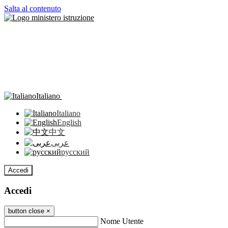
Salta al contenuto
Italiano
Italiano
English
中文
عربى
русский
Accedi
Accedi
button close
×
Nome Utente