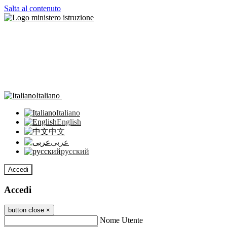
Salta al contenuto
Italiano
Italiano
English
中文
عربى
русский
Accedi
Accedi
button close
×
Nome Utente