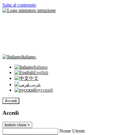
Salta al contenuto
Italiano
Italiano
English
中文
عربى
русский
Accedi
Accedi
button close
×
Nome Utente