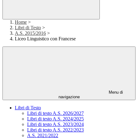
Home
>
Libri di Testo
>
A.S. 2015/2016
>
Liceo Linguistico con Francese
Menu di
navigazione
Libri di Testo
Libri di testo A.S. 2026/2027
Libri di testo A.S. 2024/2025
Libri di testo A.S. 2023/2024
Libri di testo A.S. 2022/2023
A.S. 2021/2022