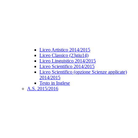
Liceo Artistico 2014/2015
Liceo Classico (23giu14)
Liceo Linguistico 2014/2015
Liceo Scientifico 2014/2015
Liceo Scientifico (opzione Scienze applicate)
2014/2015
Testo in Inglese
A.S. 2015/2016