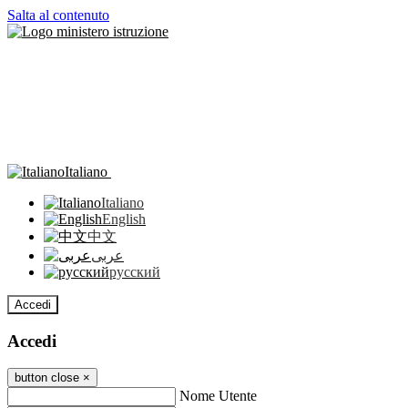
Salta al contenuto
Italiano
Italiano
English
中文
عربى
русский
Accedi
Accedi
button close
×
Nome Utente