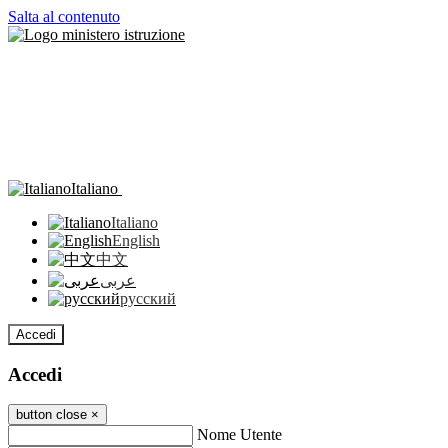
Salta al contenuto
Italiano
Italiano
English
中文
عربى
русский
Accedi
Accedi
button close
×
Nome Utente