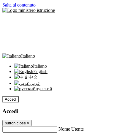
Salta al contenuto
Italiano
Italiano
English
中文
عربى
русский
Accedi
Accedi
button close
×
Nome Utente