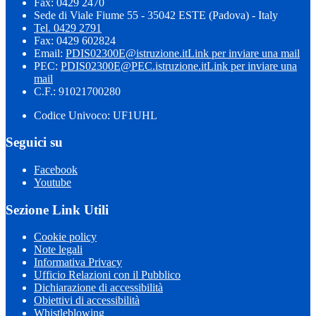
Fax: 0429 2470
Sede di Viale Fiume 55 - 35042 ESTE (Padova) - Italy
Tel. 0429 2791
Fax: 0429 602824
Email:
PDIS02300E@istruzione.it
Link per inviare una mail
PEC:
PDIS02300E@PEC.istruzione.it
Link per inviare una
mail
C.F.: 91021700280
Codice Univoco: UF1UHL
Seguici su
Facebook
Youtube
Sezione Link Utili
Cookie policy
Note legali
Informativa Privacy
Ufficio Relazioni con il Pubblico
Dichiarazione di accessibilità
Obiettivi di accessibilità
Whistleblowing