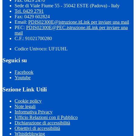
Fax: 0429 2470
Sede di Viale Fiume 55 - 35042 ESTE (Padova) - Italy
Tel. 0429 2791
Fax: 0429 602824
Email:
PDIS02300E@istruzione.it
Link per inviare una mail
PEC:
PDIS02300E@PEC.istruzione.it
Link per inviare una
mail
C.F.: 91021700280
Codice Univoco: UF1UHL
Seguici su
Facebook
Youtube
Sezione Link Utili
Cookie policy
Note legali
Informativa Privacy
Ufficio Relazioni con il Pubblico
Dichiarazione di accessibilità
Obiettivi di accessibilità
Whistleblowing