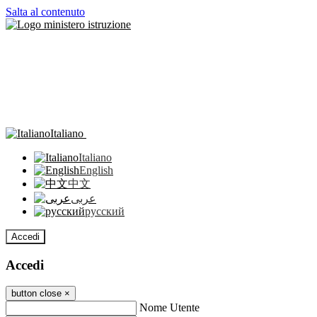
Salta al contenuto
Italiano
Italiano
English
中文
عربى
русский
Accedi
Accedi
button close
×
Nome Utente