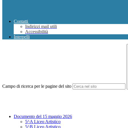
Contatti
Indirizzi mail utili
Accessibilità
Interpelli
Campo di ricerca per le pagine del sito
Documento del 15 maggio 2026
5^A Liceo Artistico
5^B Liceo Artistico