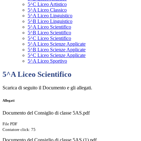
5^C Liceo Artistico
5^A Liceo Classico
5^A Liceo Linguistico
5^B Liceo Linguistico
5^A Liceo Scientifico
5^B Liceo Scientifico
5^C Liceo Scientifico
5^A Liceo Scienze Applicate
5^B Liceo Scienze Applicate
5^C Liceo Scienze Applicate
5^A Liceo Sportivo
5^A Liceo Scientifico
Scarica di seguito il Documento e gli allegati.
Allegati
Documento del Consiglio di classe 5AS.pdf
File PDF
Contatore click: 75
Documento del Consiglio di classe 5AS (1).pdf