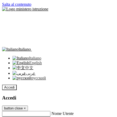
Salta al contenuto
Italiano
Italiano
English
中文
عربى
русский
Accedi
Accedi
button close
×
Nome Utente