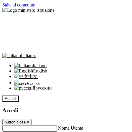
Salta al contenuto
Italiano
Italiano
English
中文
عربى
русский
Accedi
Accedi
button close
×
Nome Utente