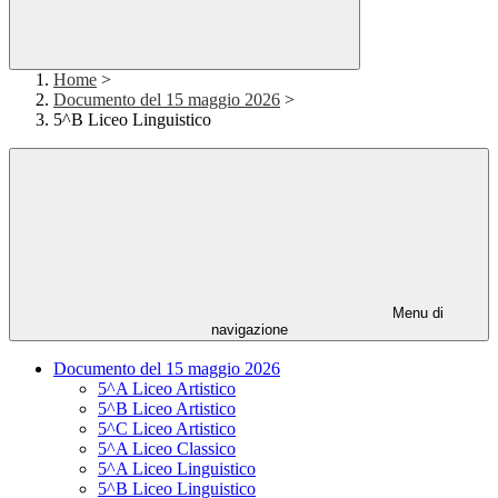
Home
>
Documento del 15 maggio 2026
>
5^B Liceo Linguistico
Menu di
navigazione
Documento del 15 maggio 2026
5^A Liceo Artistico
5^B Liceo Artistico
5^C Liceo Artistico
5^A Liceo Classico
5^A Liceo Linguistico
5^B Liceo Linguistico