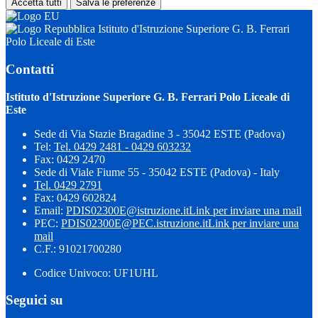
Accetta tutti
Salva le preferenze
Istituto d'Istruzione Superiore G. B. Ferrari
Polo Liceale di Este
Contatti
Istituto d'Istruzione Superiore G. B. Ferrari Polo Liceale di
Este
Sede di Via Stazie Bragadine 3 - 35042 ESTE (Padova)
Tel:
Tel. 0429 2481 - 0429 603232
Fax: 0429 2470
Sede di Viale Fiume 55 - 35042 ESTE (Padova) - Italy
Tel. 0429 2791
Fax: 0429 602824
Email:
PDIS02300E@istruzione.it
Link per inviare una mail
PEC:
PDIS02300E@PEC.istruzione.it
Link per inviare una
mail
C.F.: 91021700280
Codice Univoco: UF1UHL
Seguici su