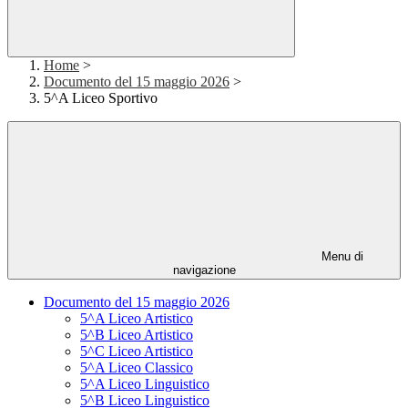
Home
>
Documento del 15 maggio 2026
>
5^A Liceo Sportivo
Menu di
navigazione
Documento del 15 maggio 2026
5^A Liceo Artistico
5^B Liceo Artistico
5^C Liceo Artistico
5^A Liceo Classico
5^A Liceo Linguistico
5^B Liceo Linguistico