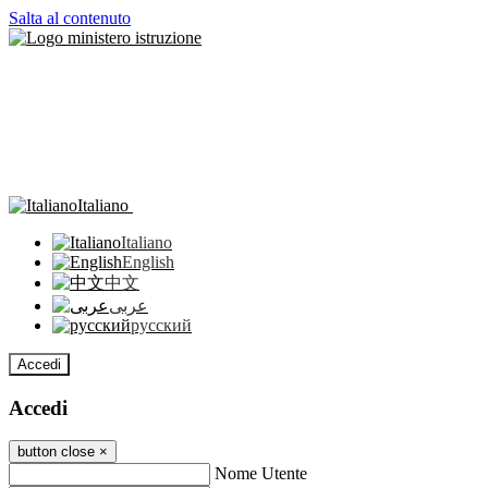
Salta al contenuto
Italiano
Italiano
English
中文
عربى
русский
Accedi
Accedi
button close
×
Nome Utente