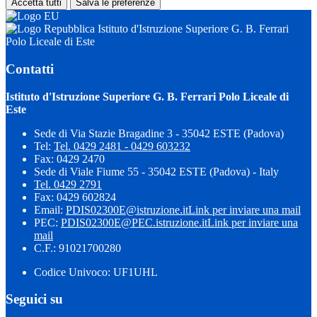
Accetta tutti
Salva le preferenze
Istituto d'Istruzione Superiore G. B. Ferrari
Polo Liceale di Este
Contatti
Istituto d'Istruzione Superiore G. B. Ferrari Polo Liceale di
Este
Sede di Via Stazie Bragadine 3 - 35042 ESTE (Padova)
Tel:
Tel. 0429 2481 - 0429 603232
Fax: 0429 2470
Sede di Viale Fiume 55 - 35042 ESTE (Padova) - Italy
Tel. 0429 2791
Fax: 0429 602824
Email:
PDIS02300E@istruzione.it
Link per inviare una mail
PEC:
PDIS02300E@PEC.istruzione.it
Link per inviare una
mail
C.F.: 91021700280
Codice Univoco: UF1UHL
Seguici su