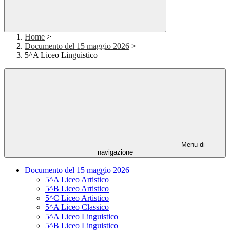
Home
>
Documento del 15 maggio 2026
>
5^A Liceo Linguistico
Menu di
navigazione
Documento del 15 maggio 2026
5^A Liceo Artistico
5^B Liceo Artistico
5^C Liceo Artistico
5^A Liceo Classico
5^A Liceo Linguistico
5^B Liceo Linguistico