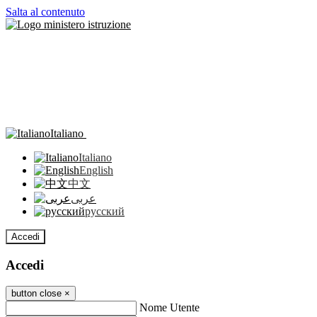
Salta al contenuto
Italiano
Italiano
English
中文
عربى
русский
Accedi
Accedi
button close
×
Nome Utente