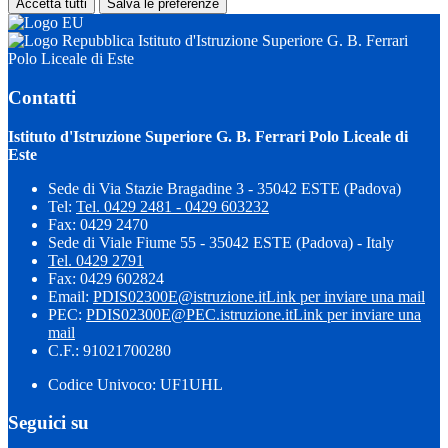
Accetta tutti
Salva le preferenze
Istituto d'Istruzione Superiore G. B. Ferrari
Polo Liceale di Este
Contatti
Istituto d'Istruzione Superiore G. B. Ferrari Polo Liceale di
Este
Sede di Via Stazie Bragadine 3 - 35042 ESTE (Padova)
Tel:
Tel. 0429 2481 - 0429 603232
Fax: 0429 2470
Sede di Viale Fiume 55 - 35042 ESTE (Padova) - Italy
Tel. 0429 2791
Fax: 0429 602824
Email:
PDIS02300E@istruzione.it
Link per inviare una mail
PEC:
PDIS02300E@PEC.istruzione.it
Link per inviare una
mail
C.F.: 91021700280
Codice Univoco: UF1UHL
Seguici su