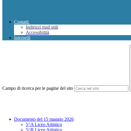
Contatti
Indirizzi mail utili
Accessibilità
Interpelli
Campo di ricerca per le pagine del sito
Documento del 15 maggio 2026
5^A Liceo Artistico
5^B Liceo Artistico