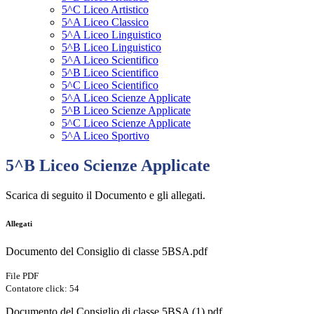
5^C Liceo Artistico
5^A Liceo Classico
5^A Liceo Linguistico
5^B Liceo Linguistico
5^A Liceo Scientifico
5^B Liceo Scientifico
5^C Liceo Scientifico
5^A Liceo Scienze Applicate
5^B Liceo Scienze Applicate
5^C Liceo Scienze Applicate
5^A Liceo Sportivo
5^B Liceo Scienze Applicate
Scarica di seguito il Documento e gli allegati.
Allegati
Documento del Consiglio di classe 5BSA.pdf
File PDF
Contatore click: 54
Documento del Consiglio di classe 5BSA (1).pdf