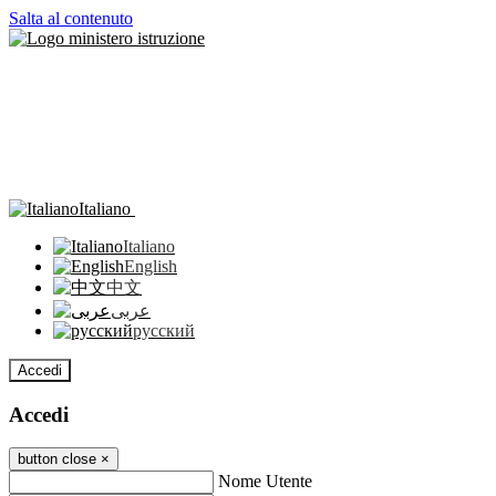
Salta al contenuto
Italiano
Italiano
English
中文
عربى
русский
Accedi
Accedi
button close
×
Nome Utente