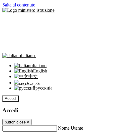
Salta al contenuto
Italiano
Italiano
English
中文
عربى
русский
Accedi
Accedi
button close
×
Nome Utente