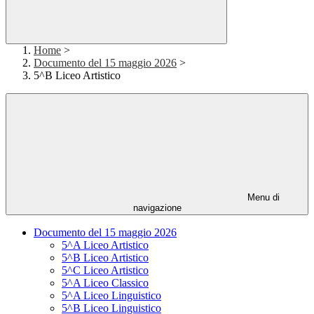
Home
>
Documento del 15 maggio 2026
>
5^B Liceo Artistico
Menu di
navigazione
Documento del 15 maggio 2026
5^A Liceo Artistico
5^B Liceo Artistico
5^C Liceo Artistico
5^A Liceo Classico
5^A Liceo Linguistico
5^B Liceo Linguistico