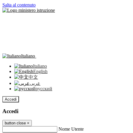
Salta al contenuto
Italiano
Italiano
English
中文
عربى
русский
Accedi
Accedi
button close
×
Nome Utente