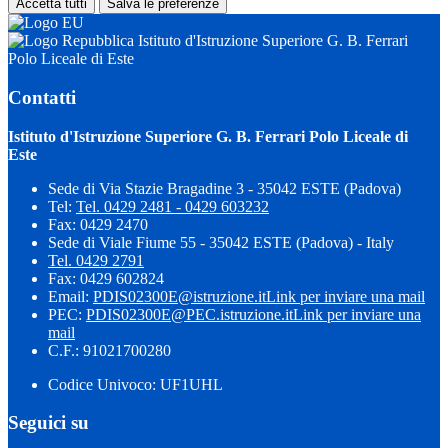
Accetta tutti
Salva le preferenze
Istituto d'Istruzione Superiore G. B. Ferrari
Polo Liceale di Este
Contatti
Istituto d'Istruzione Superiore G. B. Ferrari Polo Liceale di
Este
Sede di Via Stazie Bragadine 3 - 35042 ESTE (Padova)
Tel:
Tel. 0429 2481 - 0429 603232
Fax: 0429 2470
Sede di Viale Fiume 55 - 35042 ESTE (Padova) - Italy
Tel. 0429 2791
Fax: 0429 602824
Email:
PDIS02300E@istruzione.it
Link per inviare una mail
PEC:
PDIS02300E@PEC.istruzione.it
Link per inviare una
mail
C.F.: 91021700280
Codice Univoco: UF1UHL
Seguici su