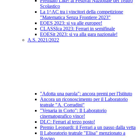
Premiato Like! al Festival Nazionale del Teatro
Scolastico
La 1^AC tra i vincitori della competizione
"Matematica Senza Frontiere 2023"
EOES 2023: si va alle europee!
CLASSIca 2023: Ferrari in semifinale
EOESit 2023: si va alla gara nazionale!
A.S. 2021/2022
"Adotta una parola": ancora premi per l'Istituto
Ancora un riconoscimento per il Laboratorio
teatrale "A. Corradini"
"Venaria in Corto": Il Laboratorio
cinematografico vince!
DLC: Ferrari al terzo posto!
Premio Leopardi: il Ferrari a un passo dalla vetta
Il Laboratorio teatrale "Elisa" menzionato a
Rovigo