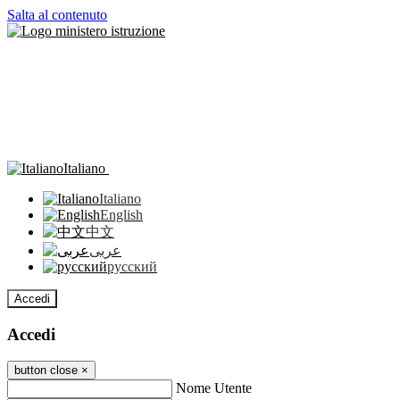
Salta al contenuto
Italiano
Italiano
English
中文
عربى
русский
Accedi
Accedi
button close
×
Nome Utente