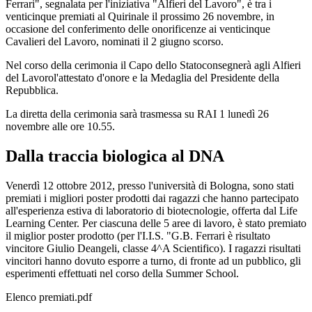
Ferrari", segnalata per l'iniziativa "Alfieri del Lavoro", è tra i
venticinque premiati al Quirinale il prossimo 26 novembre, in
occasione del conferimento delle onorificenze ai venticinque
Cavalieri del Lavoro, nominati il 2 giugno scorso.
Nel corso della cerimonia il Capo dello Statoconsegnerà agli Alfieri
del Lavorol'attestato d'onore e la Medaglia del Presidente della
Repubblica.
La diretta della cerimonia sarà trasmessa su RAI 1 lunedì 26
novembre alle ore 10.55.
Dalla traccia biologica al DNA
Venerdì 12 ottobre 2012, presso l'università di Bologna, sono stati
premiati i migliori poster prodotti dai ragazzi che hanno partecipato
all'esperienza estiva di laboratorio di biotecnologie, offerta dal Life
Learning Center. Per ciascuna delle 5 aree di lavoro, è stato premiato
il miglior poster prodotto (per l'I.I.S. "G.B. Ferrari è risultato
vincitore Giulio Deangeli, classe 4^A Scientifico). I ragazzi risultati
vincitori hanno dovuto esporre a turno, di fronte ad un pubblico, gli
esperimenti effettuati nel corso della Summer School.
Elenco premiati.pdf