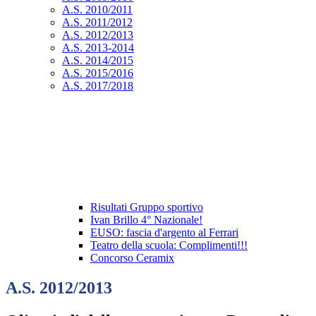
A.S. 2010/2011
A.S. 2011/2012
A.S. 2012/2013
A.S. 2013-2014
A.S. 2014/2015
A.S. 2015/2016
A.S. 2017/2018
Risultati Gruppo sportivo
Ivan Brillo 4° Nazionale!
EUSO: fascia d'argento al Ferrari
Teatro della scuola: Complimenti!!!
Concorso Ceramix
A.S. 2012/2013