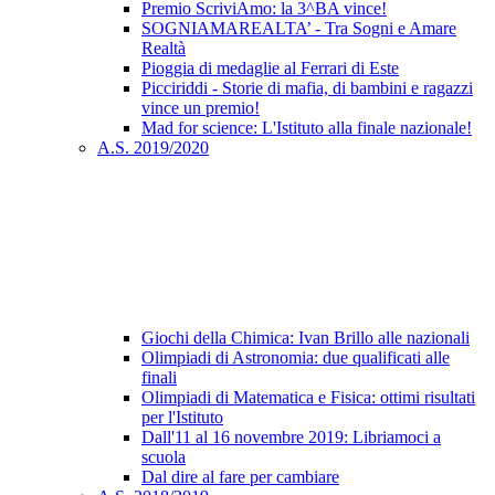
Premio ScriviAmo: la 3^BA vince!
SOGNIAMAREALTA’ - Tra Sogni e Amare
Realtà
Pioggia di medaglie al Ferrari di Este
Picciriddi - Storie di mafia, di bambini e ragazzi
vince un premio!
Mad for science: L'Istituto alla finale nazionale!
A.S. 2019/2020
Giochi della Chimica: Ivan Brillo alle nazionali
Olimpiadi di Astronomia: due qualificati alle
finali
Olimpiadi di Matematica e Fisica: ottimi risultati
per l'Istituto
Dall'11 al 16 novembre 2019: Libriamoci a
scuola
Dal dire al fare per cambiare