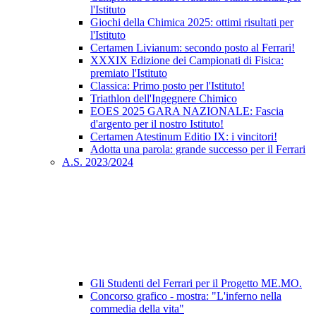
l'Istituto
Giochi della Chimica 2025: ottimi risultati per
l'Istituto
Certamen Livianum: secondo posto al Ferrari!
XXXIX Edizione dei Campionati di Fisica:
premiato l'Istituto
Classica: Primo posto per l'Istituto!
Triathlon dell'Ingegnere Chimico
EOES 2025 GARA NAZIONALE: Fascia
d'argento per il nostro Istituto!
Certamen Atestinum Editio IX: i vincitori!
Adotta una parola: grande successo per il Ferrari
A.S. 2023/2024
Gli Studenti del Ferrari per il Progetto ME.MO.
Concorso grafico - mostra: "L'inferno nella
commedia della vita"