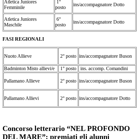
Atletica Juniores
1°
ins/accompagnatore Dotto
Femminile
posto
Atletica Juniores
6°
ins/accompagnatore Dotto
Maschile
posto
FASI REGIONALI
Nuoto Allieve
2° posto
ins/accompagnatore Buson
Badminton Misto allievi/e
1° posto
ins. accomp. Comandini
Pallamano Allieve
2° posto
ins/accompagnatore Buson
Pallamano Allievi
2° posto
ins/accompagnatore Dotto
Concorso letterario “NEL PROFONDO
DEL MARE”: premiati gli alunni