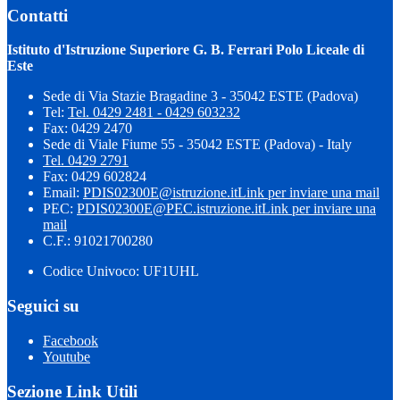
Contatti
Istituto d'Istruzione Superiore G. B. Ferrari Polo Liceale di
Este
Sede di Via Stazie Bragadine 3 - 35042 ESTE (Padova)
Tel:
Tel. 0429 2481 - 0429 603232
Fax: 0429 2470
Sede di Viale Fiume 55 - 35042 ESTE (Padova) - Italy
Tel. 0429 2791
Fax: 0429 602824
Email:
PDIS02300E@istruzione.it
Link per inviare una mail
PEC:
PDIS02300E@PEC.istruzione.it
Link per inviare una
mail
C.F.: 91021700280
Codice Univoco: UF1UHL
Seguici su
Facebook
Youtube
Sezione Link Utili