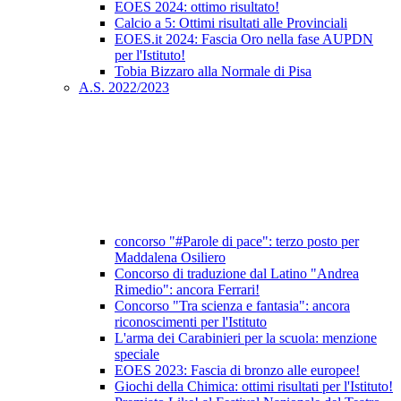
EOES 2024: ottimo risultato!
Calcio a 5: Ottimi risultati alle Provinciali
EOES.it 2024: Fascia Oro nella fase AUPDN
per l'Istituto!
Tobia Bizzaro alla Normale di Pisa
A.S. 2022/2023
concorso "#Parole di pace": terzo posto per
Maddalena Osiliero
Concorso di traduzione dal Latino "Andrea
Rimedio": ancora Ferrari!
Concorso "Tra scienza e fantasia": ancora
riconoscimenti per l'Istituto
L'arma dei Carabinieri per la scuola: menzione
speciale
EOES 2023: Fascia di bronzo alle europee!
Giochi della Chimica: ottimi risultati per l'Istituto!