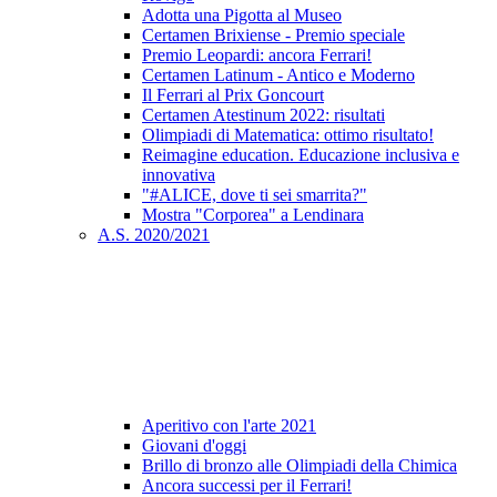
Adotta una Pigotta al Museo
Certamen Brixiense - Premio speciale
Premio Leopardi: ancora Ferrari!
Certamen Latinum - Antico e Moderno
Il Ferrari al Prix Goncourt
Certamen Atestinum 2022: risultati
Olimpiadi di Matematica: ottimo risultato!
Reimagine education. Educazione inclusiva e
innovativa
"#ALICE, dove ti sei smarrita?"
Mostra "Corporea" a Lendinara
A.S. 2020/2021
Aperitivo con l'arte 2021
Giovani d'oggi
Brillo di bronzo alle Olimpiadi della Chimica
Ancora successi per il Ferrari!