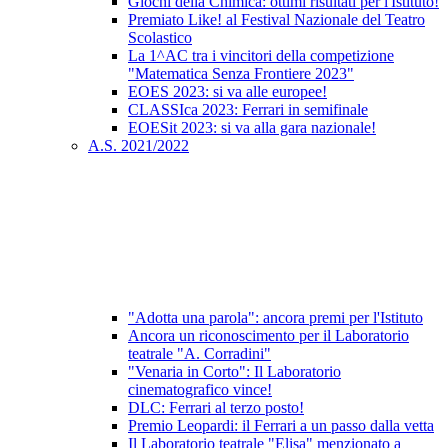
Giochi della Chimica: ottimi risultati per l'Istituto!
Premiato Like! al Festival Nazionale del Teatro
Scolastico
La 1^AC tra i vincitori della competizione
"Matematica Senza Frontiere 2023"
EOES 2023: si va alle europee!
CLASSIca 2023: Ferrari in semifinale
EOESit 2023: si va alla gara nazionale!
A.S. 2021/2022
"Adotta una parola": ancora premi per l'Istituto
Ancora un riconoscimento per il Laboratorio
teatrale "A. Corradini"
"Venaria in Corto": Il Laboratorio
cinematografico vince!
DLC: Ferrari al terzo posto!
Premio Leopardi: il Ferrari a un passo dalla vetta
Il Laboratorio teatrale "Elisa" menzionato a