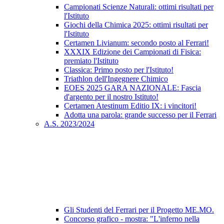
Campionati Scienze Naturali: ottimi risultati per
l'Istituto
Giochi della Chimica 2025: ottimi risultati per
l'Istituto
Certamen Livianum: secondo posto al Ferrari!
XXXIX Edizione dei Campionati di Fisica:
premiato l'Istituto
Classica: Primo posto per l'Istituto!
Triathlon dell'Ingegnere Chimico
EOES 2025 GARA NAZIONALE: Fascia
d'argento per il nostro Istituto!
Certamen Atestinum Editio IX: i vincitori!
Adotta una parola: grande successo per il Ferrari
A.S. 2023/2024
Gli Studenti del Ferrari per il Progetto ME.MO.
Concorso grafico - mostra: "L'inferno nella