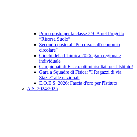
Primo posto per la classe 2^CA nel Progetto
“Risorsa Suolo”
Secondo posto al "Percorso sull'economia
circolare"
Giochi della Chimica 2026: gara regionale
individuale
Campionati di Fisica: ottimi risultati per l'Istituto!
Gara a Squadre di Fisica: "I Ragazzi di via
Stazie" alle nazionali
E.O.E.S. 2026: Fascia d'oro per l'Istituto
A.S. 2024/2025