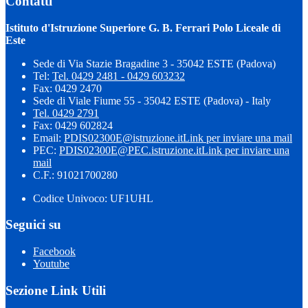
Contatti
Istituto d'Istruzione Superiore G. B. Ferrari Polo Liceale di
Este
Sede di Via Stazie Bragadine 3 - 35042 ESTE (Padova)
Tel:
Tel. 0429 2481 - 0429 603232
Fax: 0429 2470
Sede di Viale Fiume 55 - 35042 ESTE (Padova) - Italy
Tel. 0429 2791
Fax: 0429 602824
Email:
PDIS02300E@istruzione.it
Link per inviare una mail
PEC:
PDIS02300E@PEC.istruzione.it
Link per inviare una
mail
C.F.: 91021700280
Codice Univoco: UF1UHL
Seguici su
Facebook
Youtube
Sezione Link Utili