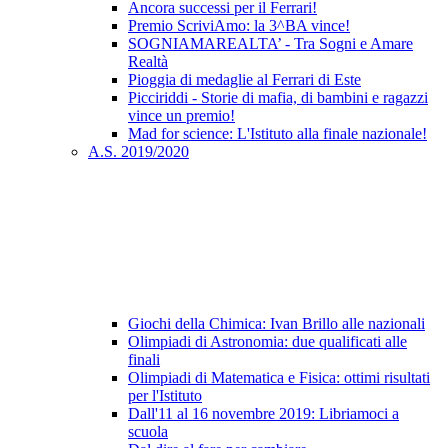
Ancora successi per il Ferrari!
Premio ScriviAmo: la 3^BA vince!
SOGNIAMAREALTA’ - Tra Sogni e Amare
Realtà
Pioggia di medaglie al Ferrari di Este
Picciriddi - Storie di mafia, di bambini e ragazzi
vince un premio!
Mad for science: L'Istituto alla finale nazionale!
A.S. 2019/2020
Giochi della Chimica: Ivan Brillo alle nazionali
Olimpiadi di Astronomia: due qualificati alle
finali
Olimpiadi di Matematica e Fisica: ottimi risultati
per l'Istituto
Dall'11 al 16 novembre 2019: Libriamoci a
scuola