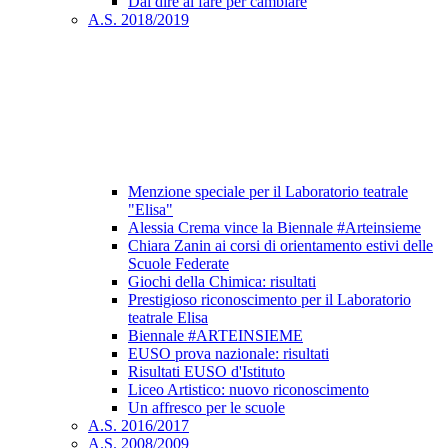
Dal dire al fare per cambiare
A.S. 2018/2019
Menzione speciale per il Laboratorio teatrale
"Elisa"
Alessia Crema vince la Biennale #Arteinsieme
Chiara Zanin ai corsi di orientamento estivi delle
Scuole Federate
Giochi della Chimica: risultati
Prestigioso riconoscimento per il Laboratorio
teatrale Elisa
Biennale #ARTEINSIEME
EUSO prova nazionale: risultati
Risultati EUSO d'Istituto
Liceo Artistico: nuovo riconoscimento
Un affresco per le scuole
A.S. 2016/2017
A.S. 2008/2009