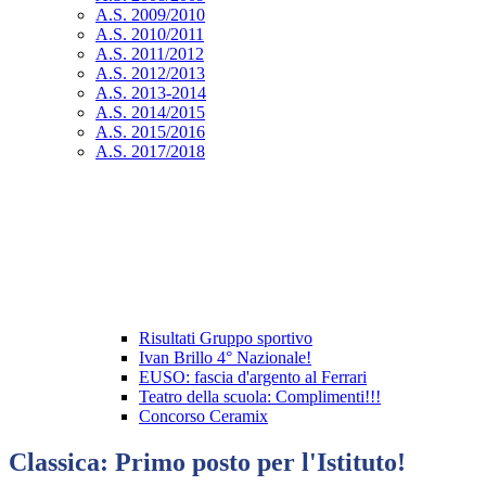
A.S. 2009/2010
A.S. 2010/2011
A.S. 2011/2012
A.S. 2012/2013
A.S. 2013-2014
A.S. 2014/2015
A.S. 2015/2016
A.S. 2017/2018
Risultati Gruppo sportivo
Ivan Brillo 4° Nazionale!
EUSO: fascia d'argento al Ferrari
Teatro della scuola: Complimenti!!!
Concorso Ceramix
Classica: Primo posto per l'Istituto!