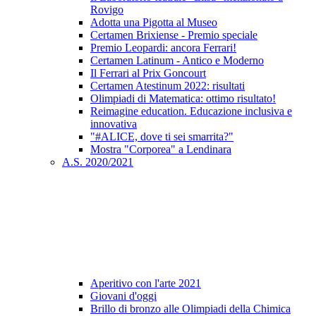
Rovigo
Adotta una Pigotta al Museo
Certamen Brixiense - Premio speciale
Premio Leopardi: ancora Ferrari!
Certamen Latinum - Antico e Moderno
Il Ferrari al Prix Goncourt
Certamen Atestinum 2022: risultati
Olimpiadi di Matematica: ottimo risultato!
Reimagine education. Educazione inclusiva e
innovativa
"#ALICE, dove ti sei smarrita?"
Mostra "Corporea" a Lendinara
A.S. 2020/2021
Aperitivo con l'arte 2021
Giovani d'oggi
Brillo di bronzo alle Olimpiadi della Chimica