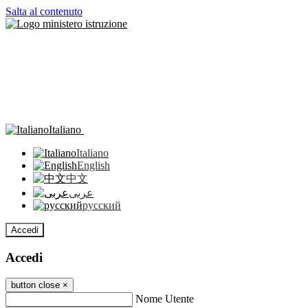
Salta al contenuto
Italiano
Italiano
English
中文
عربى
русский
Accedi
Accedi
button close
×
Nome Utente