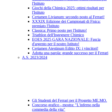
l'Istituto
Giochi della Chimica 2025: ottimi risultati per
l'Istituto
Certamen Livianum: secondo posto al Ferrari!
XXXIX Edizione dei Campionati di Fisica:
premiato l'Istituto
Classica: Primo posto per l'Istituto!
Triathlon dell'Ingegnere Chimico
EOES 2025 GARA NAZIONALE: Fascia
d'argento per il nostro Istituto!
Certamen Atestinum Editio IX: i vincitori!
Adotta una parola: grande successo per il Ferrari
A.S. 2023/2024
Gli Studenti del Ferrari per il Progetto ME.MO.
Concorso grafico - mostra: "L'inferno nella
commedia della vita"