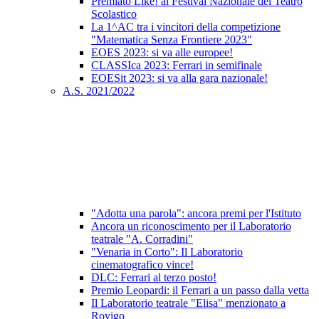
Premiato Like! al Festival Nazionale del Teatro
Scolastico
La 1^AC tra i vincitori della competizione
"Matematica Senza Frontiere 2023"
EOES 2023: si va alle europee!
CLASSIca 2023: Ferrari in semifinale
EOESit 2023: si va alla gara nazionale!
A.S. 2021/2022
"Adotta una parola": ancora premi per l'Istituto
Ancora un riconoscimento per il Laboratorio
teatrale "A. Corradini"
"Venaria in Corto": Il Laboratorio
cinematografico vince!
DLC: Ferrari al terzo posto!
Premio Leopardi: il Ferrari a un passo dalla vetta
Il Laboratorio teatrale "Elisa" menzionato a
Rovigo