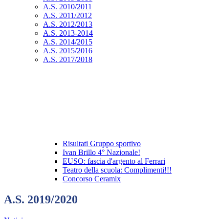
A.S. 2010/2011
A.S. 2011/2012
A.S. 2012/2013
A.S. 2013-2014
A.S. 2014/2015
A.S. 2015/2016
A.S. 2017/2018
Risultati Gruppo sportivo
Ivan Brillo 4° Nazionale!
EUSO: fascia d'argento al Ferrari
Teatro della scuola: Complimenti!!!
Concorso Ceramix
A.S. 2019/2020