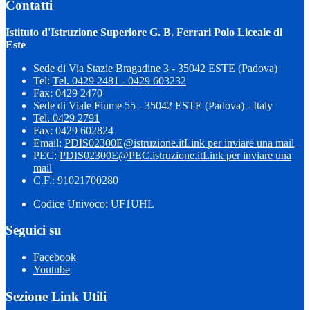
Contatti
Istituto d'Istruzione Superiore G. B. Ferrari Polo Liceale di
Este
Sede di Via Stazie Bragadine 3 - 35042 ESTE (Padova)
Tel:
Tel. 0429 2481 - 0429 603232
Fax: 0429 2470
Sede di Viale Fiume 55 - 35042 ESTE (Padova) - Italy
Tel. 0429 2791
Fax: 0429 602824
Email:
PDIS02300E@istruzione.it
Link per inviare una mail
PEC:
PDIS02300E@PEC.istruzione.it
Link per inviare una
mail
C.F.: 91021700280
Codice Univoco: UF1UHL
Seguici su
Facebook
Youtube
Sezione Link Utili