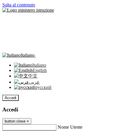
Salta al contenuto
Italiano
Italiano
English
中文
عربى
русский
Accedi
Accedi
button close
×
Nome Utente