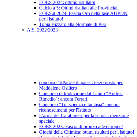
EOES 2024: ottimo risultato!
Calcio a 5: Ottimi risultati alle Provinciali
EOES.it 2024: Fascia Oro nella fase AUPDN
per l'Istituto!
Tobia Bizzaro alla Normale di Pisa
A.S. 2022/2023
concorso "#Parole di pace": terzo posto per
Maddalena Osiliero
Concorso di traduzione dal Latino "Andrea
Rimedio": ancora Ferrari!
Concorso "Tra scienza e fantasia": ancora
riconoscimenti per l'Istituto
L'arma dei Carabinieri per la scuola: menzione
speciale
EOES 2023: Fascia di bronzo alle europee!
Giochi della Chimica: ottimi risultati per l'Istituto!