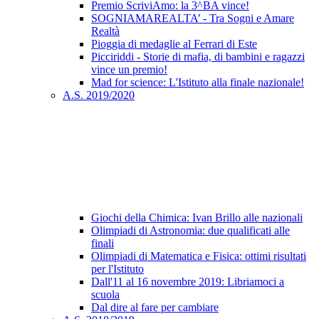
Premio ScriviAmo: la 3^BA vince!
SOGNIAMAREALTA’ - Tra Sogni e Amare
Realtà
Pioggia di medaglie al Ferrari di Este
Picciriddi - Storie di mafia, di bambini e ragazzi
vince un premio!
Mad for science: L'Istituto alla finale nazionale!
A.S. 2019/2020
Giochi della Chimica: Ivan Brillo alle nazionali
Olimpiadi di Astronomia: due qualificati alle
finali
Olimpiadi di Matematica e Fisica: ottimi risultati
per l'Istituto
Dall'11 al 16 novembre 2019: Libriamoci a
scuola
Dal dire al fare per cambiare