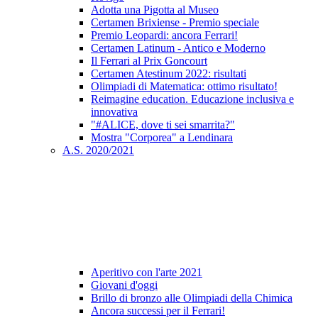
Adotta una Pigotta al Museo
Certamen Brixiense - Premio speciale
Premio Leopardi: ancora Ferrari!
Certamen Latinum - Antico e Moderno
Il Ferrari al Prix Goncourt
Certamen Atestinum 2022: risultati
Olimpiadi di Matematica: ottimo risultato!
Reimagine education. Educazione inclusiva e
innovativa
"#ALICE, dove ti sei smarrita?"
Mostra "Corporea" a Lendinara
A.S. 2020/2021
Aperitivo con l'arte 2021
Giovani d'oggi
Brillo di bronzo alle Olimpiadi della Chimica
Ancora successi per il Ferrari!