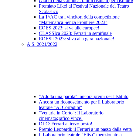
Giochi della Chimica: ottimi risultati per l'Istituto!
Premiato Like! al Festival Nazionale del Teatro
Scolastico
La 1^AC tra i vincitori della competizione
"Matematica Senza Frontiere 2023"
EOES 2023: si va alle europee!
CLASSIca 2023: Ferrari in semifinale
EOESit 2023: si va alla gara nazionale!
A.S. 2021/2022
"Adotta una parola": ancora premi per l'Istituto
Ancora un riconoscimento per il Laboratorio
teatrale "A. Corradini"
"Venaria in Corto": Il Laboratorio
cinematografico vince!
DLC: Ferrari al terzo posto!
Premio Leopardi: il Ferrari a un passo dalla vetta
Il Laboratorio teatrale "Elisa" menzionato a