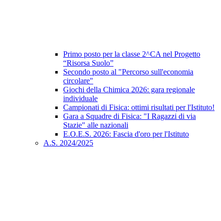
Primo posto per la classe 2^CA nel Progetto
“Risorsa Suolo”
Secondo posto al "Percorso sull'economia
circolare"
Giochi della Chimica 2026: gara regionale
individuale
Campionati di Fisica: ottimi risultati per l'Istituto!
Gara a Squadre di Fisica: "I Ragazzi di via
Stazie" alle nazionali
E.O.E.S. 2026: Fascia d'oro per l'Istituto
A.S. 2024/2025