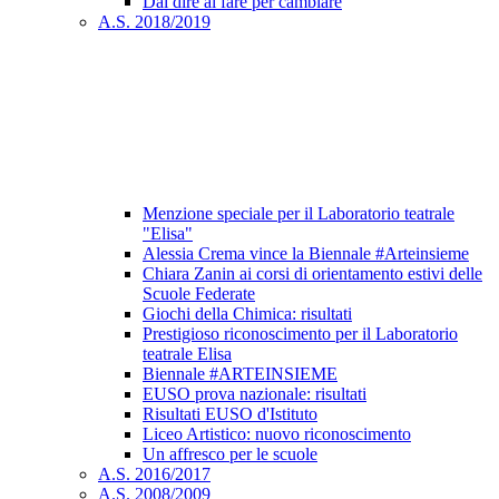
Dal dire al fare per cambiare
A.S. 2018/2019
Menzione speciale per il Laboratorio teatrale
"Elisa"
Alessia Crema vince la Biennale #Arteinsieme
Chiara Zanin ai corsi di orientamento estivi delle
Scuole Federate
Giochi della Chimica: risultati
Prestigioso riconoscimento per il Laboratorio
teatrale Elisa
Biennale #ARTEINSIEME
EUSO prova nazionale: risultati
Risultati EUSO d'Istituto
Liceo Artistico: nuovo riconoscimento
Un affresco per le scuole
A.S. 2016/2017
A.S. 2008/2009