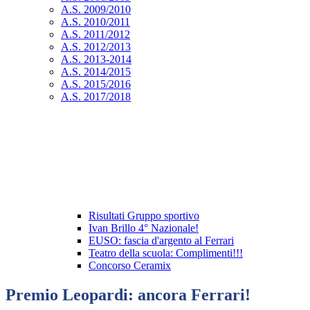
A.S. 2009/2010
A.S. 2010/2011
A.S. 2011/2012
A.S. 2012/2013
A.S. 2013-2014
A.S. 2014/2015
A.S. 2015/2016
A.S. 2017/2018
Risultati Gruppo sportivo
Ivan Brillo 4° Nazionale!
EUSO: fascia d'argento al Ferrari
Teatro della scuola: Complimenti!!!
Concorso Ceramix
Premio Leopardi: ancora Ferrari!