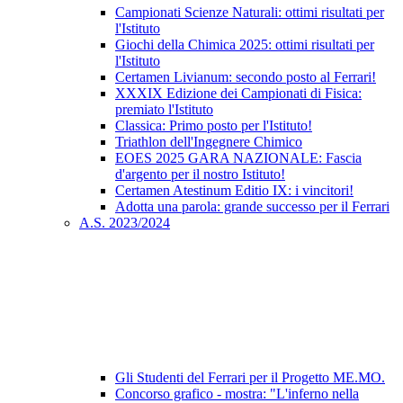
Campionati Scienze Naturali: ottimi risultati per
l'Istituto
Giochi della Chimica 2025: ottimi risultati per
l'Istituto
Certamen Livianum: secondo posto al Ferrari!
XXXIX Edizione dei Campionati di Fisica:
premiato l'Istituto
Classica: Primo posto per l'Istituto!
Triathlon dell'Ingegnere Chimico
EOES 2025 GARA NAZIONALE: Fascia
d'argento per il nostro Istituto!
Certamen Atestinum Editio IX: i vincitori!
Adotta una parola: grande successo per il Ferrari
A.S. 2023/2024
Gli Studenti del Ferrari per il Progetto ME.MO.
Concorso grafico - mostra: "L'inferno nella