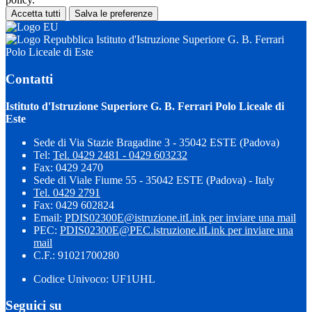
Accetta tutti
Salva le preferenze
Istituto d'Istruzione Superiore G. B. Ferrari
Polo Liceale di Este
Contatti
Istituto d'Istruzione Superiore G. B. Ferrari Polo Liceale di
Este
Sede di Via Stazie Bragadine 3 - 35042 ESTE (Padova)
Tel:
Tel. 0429 2481 - 0429 603232
Fax: 0429 2470
Sede di Viale Fiume 55 - 35042 ESTE (Padova) - Italy
Tel. 0429 2791
Fax: 0429 602824
Email:
PDIS02300E@istruzione.it
Link per inviare una mail
PEC:
PDIS02300E@PEC.istruzione.it
Link per inviare una
mail
C.F.: 91021700280
Codice Univoco: UF1UHL
Seguici su