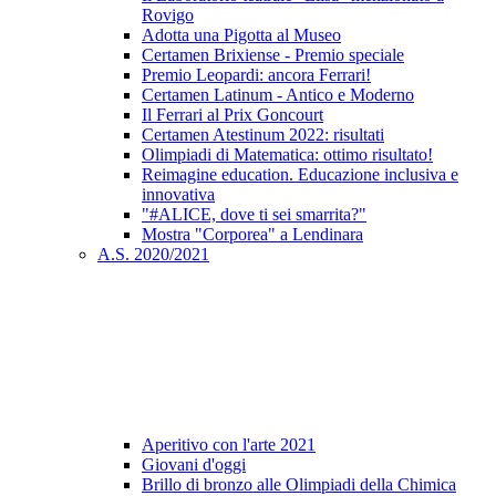
Rovigo
Adotta una Pigotta al Museo
Certamen Brixiense - Premio speciale
Premio Leopardi: ancora Ferrari!
Certamen Latinum - Antico e Moderno
Il Ferrari al Prix Goncourt
Certamen Atestinum 2022: risultati
Olimpiadi di Matematica: ottimo risultato!
Reimagine education. Educazione inclusiva e
innovativa
"#ALICE, dove ti sei smarrita?"
Mostra "Corporea" a Lendinara
A.S. 2020/2021
Aperitivo con l'arte 2021
Giovani d'oggi
Brillo di bronzo alle Olimpiadi della Chimica