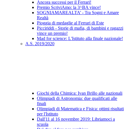
Ancora successi per il Ferrari!
Premio ScriviAmo: la 3^BA vince!
SOGNIAMAREALTA’ - Tra Sogni e Amare
Realtà
Pioggia di medaglie al Ferrari di Este
Picciriddi - Storie di mafia, di bambini e ragazzi
vince un premio!
Mad for science: L'Istituto alla finale nazionale!
A.S. 2019/2020
Giochi della Chimica: Ivan Brillo alle nazionali
Olimpiadi di Astronomia: due qualificati alle
finali
Olimpiadi di Matematica e Fisica: ottimi risultati
per l'Istituto
Dall'11 al 16 novembre 2019: Libriamoci a
scuola