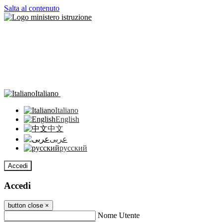
Salta al contenuto
Italiano
Italiano
English
中文
عربى
русский
Accedi
Accedi
button close
×
Nome Utente