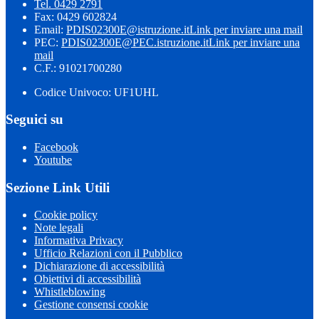
Tel. 0429 2791
Fax: 0429 602824
Email:
PDIS02300E@istruzione.it
Link per inviare una mail
PEC:
PDIS02300E@PEC.istruzione.it
Link per inviare una
mail
C.F.: 91021700280
Codice Univoco: UF1UHL
Seguici su
Facebook
Youtube
Sezione Link Utili
Cookie policy
Note legali
Informativa Privacy
Ufficio Relazioni con il Pubblico
Dichiarazione di accessibilità
Obiettivi di accessibilità
Whistleblowing
Gestione consensi cookie