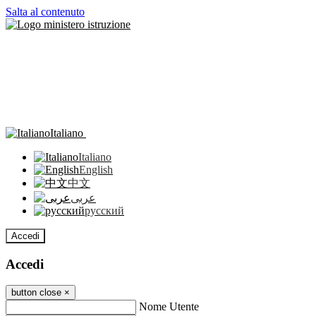
Salta al contenuto
Italiano
Italiano
English
中文
عربى
русский
Accedi
Accedi
button close
×
Nome Utente