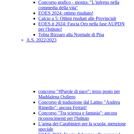
Concorso grafico - mostra: "L'inferno nella
commedia della vita"
EOES 2024: ottimo risultato!
Calcio a 5: Ottimi risultati alle Provinciali
EOES.it 2024: Fascia Oro nella fase AUPDN
per l'Istituto!
Tobia Bizzaro alla Normale di Pisa
A.S. 2022/2023
concorso "#Parole di pace": terzo posto per
Maddalena Osiliero
Concorso di traduzione dal Latino "Andrea
Rimedio": ancora Ferrari!
Concorso "Tra scienza e fantasia": ancora
riconoscimenti per l'Istituto
L'arma dei Carabinieri per la scuola: menzione
speciale