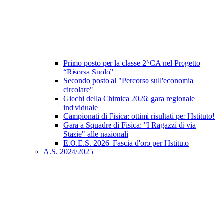
Primo posto per la classe 2^CA nel Progetto
“Risorsa Suolo”
Secondo posto al "Percorso sull'economia
circolare"
Giochi della Chimica 2026: gara regionale
individuale
Campionati di Fisica: ottimi risultati per l'Istituto!
Gara a Squadre di Fisica: "I Ragazzi di via
Stazie" alle nazionali
E.O.E.S. 2026: Fascia d'oro per l'Istituto
A.S. 2024/2025