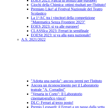
EOES 2023: Fascia di bronzo alle europee!
Giochi della Chimica: ottimi risultati per l'Istituto!
Premiato Like! al Festival Nazionale del Teatro
Scolastico
La 1^AC tra i vincitori della competizione
"Matematica Senza Frontiere 2023"
EOES 2023: si va alle europee!
CLASSIca 2023: Ferrari in semifinale
EOESit 2023: si va alla gara nazionale!
A.S. 2021/2022
"Adotta una parola": ancora premi per l'Istituto
Ancora un riconoscimento per il Laboratorio
teatrale "A. Corradini"
"Venaria in Corto": Il Laboratorio
cinematografico vince!
DLC: Ferrari al terzo posto!
Premio Leopardi: il Ferrari a un passo dalla vetta