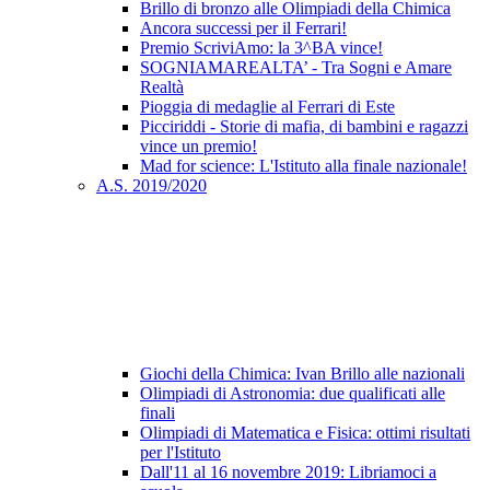
Brillo di bronzo alle Olimpiadi della Chimica
Ancora successi per il Ferrari!
Premio ScriviAmo: la 3^BA vince!
SOGNIAMAREALTA’ - Tra Sogni e Amare
Realtà
Pioggia di medaglie al Ferrari di Este
Picciriddi - Storie di mafia, di bambini e ragazzi
vince un premio!
Mad for science: L'Istituto alla finale nazionale!
A.S. 2019/2020
Giochi della Chimica: Ivan Brillo alle nazionali
Olimpiadi di Astronomia: due qualificati alle
finali
Olimpiadi di Matematica e Fisica: ottimi risultati
per l'Istituto
Dall'11 al 16 novembre 2019: Libriamoci a