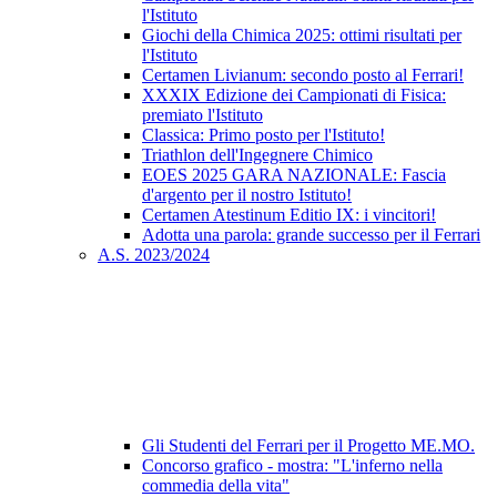
l'Istituto
Giochi della Chimica 2025: ottimi risultati per
l'Istituto
Certamen Livianum: secondo posto al Ferrari!
XXXIX Edizione dei Campionati di Fisica:
premiato l'Istituto
Classica: Primo posto per l'Istituto!
Triathlon dell'Ingegnere Chimico
EOES 2025 GARA NAZIONALE: Fascia
d'argento per il nostro Istituto!
Certamen Atestinum Editio IX: i vincitori!
Adotta una parola: grande successo per il Ferrari
A.S. 2023/2024
Gli Studenti del Ferrari per il Progetto ME.MO.
Concorso grafico - mostra: "L'inferno nella
commedia della vita"