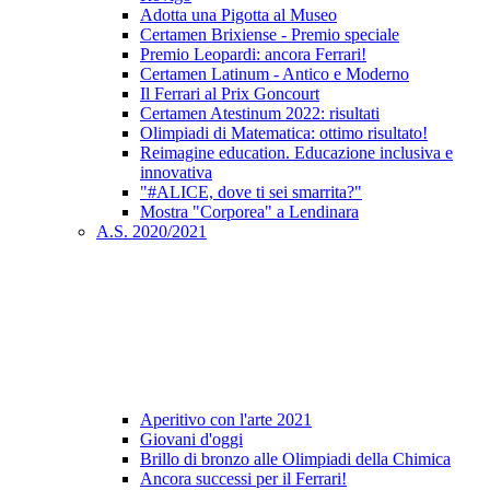
Adotta una Pigotta al Museo
Certamen Brixiense - Premio speciale
Premio Leopardi: ancora Ferrari!
Certamen Latinum - Antico e Moderno
Il Ferrari al Prix Goncourt
Certamen Atestinum 2022: risultati
Olimpiadi di Matematica: ottimo risultato!
Reimagine education. Educazione inclusiva e
innovativa
"#ALICE, dove ti sei smarrita?"
Mostra "Corporea" a Lendinara
A.S. 2020/2021
Aperitivo con l'arte 2021
Giovani d'oggi
Brillo di bronzo alle Olimpiadi della Chimica
Ancora successi per il Ferrari!