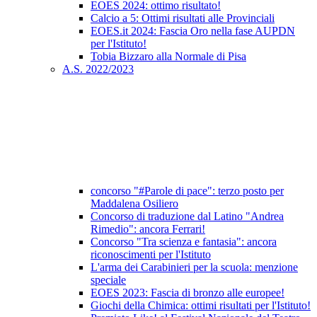
EOES 2024: ottimo risultato!
Calcio a 5: Ottimi risultati alle Provinciali
EOES.it 2024: Fascia Oro nella fase AUPDN
per l'Istituto!
Tobia Bizzaro alla Normale di Pisa
A.S. 2022/2023
concorso "#Parole di pace": terzo posto per
Maddalena Osiliero
Concorso di traduzione dal Latino "Andrea
Rimedio": ancora Ferrari!
Concorso "Tra scienza e fantasia": ancora
riconoscimenti per l'Istituto
L'arma dei Carabinieri per la scuola: menzione
speciale
EOES 2023: Fascia di bronzo alle europee!
Giochi della Chimica: ottimi risultati per l'Istituto!