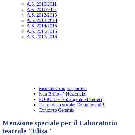
A.S. 2010/2011
A.S. 2011/2012
A.S. 2012/2013
A.S. 2013-2014
A.S. 2014/2015
A.S. 2015/2016
A.S. 2017/2018
Risultati Gruppo sportivo
Ivan Brillo 4° Nazionale!
EUSO: fascia d'argento al Ferrari
Teatro della scuola: Complimenti!!!
Concorso Ceramix
Menzione speciale per il Laboratorio
teatrale "Elisa"