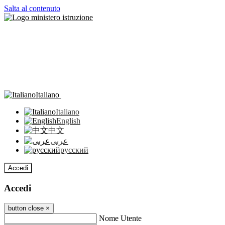
Salta al contenuto
Italiano
Italiano
English
中文
عربى
русский
Accedi
Accedi
button close
×
Nome Utente