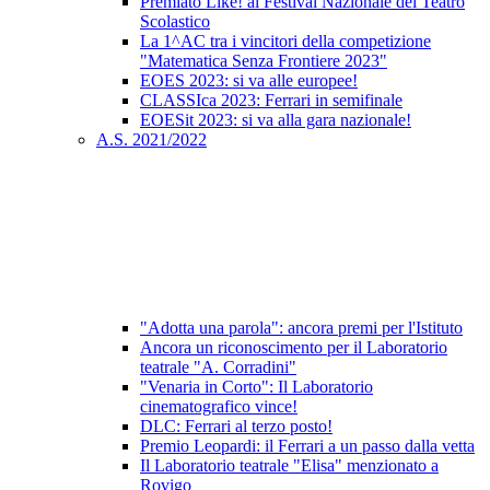
Premiato Like! al Festival Nazionale del Teatro
Scolastico
La 1^AC tra i vincitori della competizione
"Matematica Senza Frontiere 2023"
EOES 2023: si va alle europee!
CLASSIca 2023: Ferrari in semifinale
EOESit 2023: si va alla gara nazionale!
A.S. 2021/2022
"Adotta una parola": ancora premi per l'Istituto
Ancora un riconoscimento per il Laboratorio
teatrale "A. Corradini"
"Venaria in Corto": Il Laboratorio
cinematografico vince!
DLC: Ferrari al terzo posto!
Premio Leopardi: il Ferrari a un passo dalla vetta
Il Laboratorio teatrale "Elisa" menzionato a
Rovigo