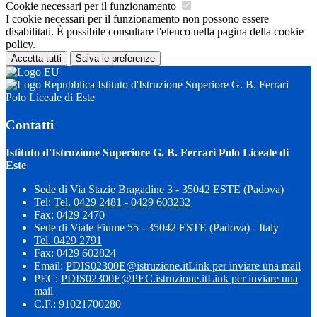
Cookie necessari per il funzionamento
I cookie necessari per il funzionamento non possono essere
disabilitati. È possibile consultare l'elenco nella pagina della cookie
policy.
Accetta tutti
Salva le preferenze
Istituto d'Istruzione Superiore G. B. Ferrari
Polo Liceale di Este
Contatti
Istituto d'Istruzione Superiore G. B. Ferrari Polo Liceale di
Este
Sede di Via Stazie Bragadine 3 - 35042 ESTE (Padova)
Tel:
Tel. 0429 2481 - 0429 603232
Fax: 0429 2470
Sede di Viale Fiume 55 - 35042 ESTE (Padova) - Italy
Tel. 0429 2791
Fax: 0429 602824
Email:
PDIS02300E@istruzione.it
Link per inviare una mail
PEC:
PDIS02300E@PEC.istruzione.it
Link per inviare una
mail
C.F.: 91021700280