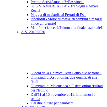
Premio ScriviAmo: la 3^BA vince!
SOGNIAMAREALTA’ - Tra Sogni e Amare
Realtà
Pioggia di medaglie al Ferrari di Este
Picciriddi - Storie di mafia, di bambini e ragazzi
vince un premio!
Mad for science: L'Istituto alla finale nazionale!
A.S. 2019/2020
Giochi della Chimica: Ivan Brillo alle nazionali
Olimpiadi di Astronomia: due qualificati alle
finali
Olimpiadi di Matematica e Fisica: ottimi risultati
per l'Istituto
Dall'11 al 16 novembre 2019: Libriamoci a
scuola
Dal dire al fare per cambiare