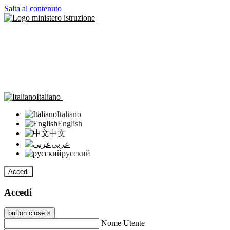
Salta al contenuto
Italiano
Italiano
English
中文
عربى
русский
Accedi
Accedi
button close
×
Nome Utente