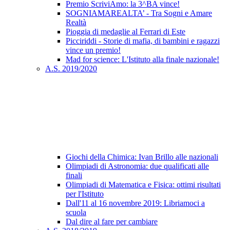
Premio ScriviAmo: la 3^BA vince!
SOGNIAMAREALTA’ - Tra Sogni e Amare
Realtà
Pioggia di medaglie al Ferrari di Este
Picciriddi - Storie di mafia, di bambini e ragazzi
vince un premio!
Mad for science: L'Istituto alla finale nazionale!
A.S. 2019/2020
Giochi della Chimica: Ivan Brillo alle nazionali
Olimpiadi di Astronomia: due qualificati alle
finali
Olimpiadi di Matematica e Fisica: ottimi risultati
per l'Istituto
Dall'11 al 16 novembre 2019: Libriamoci a
scuola
Dal dire al fare per cambiare