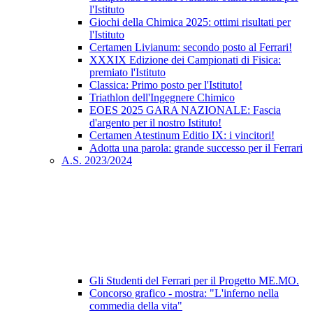
l'Istituto
Giochi della Chimica 2025: ottimi risultati per
l'Istituto
Certamen Livianum: secondo posto al Ferrari!
XXXIX Edizione dei Campionati di Fisica:
premiato l'Istituto
Classica: Primo posto per l'Istituto!
Triathlon dell'Ingegnere Chimico
EOES 2025 GARA NAZIONALE: Fascia
d'argento per il nostro Istituto!
Certamen Atestinum Editio IX: i vincitori!
Adotta una parola: grande successo per il Ferrari
A.S. 2023/2024
Gli Studenti del Ferrari per il Progetto ME.MO.
Concorso grafico - mostra: "L'inferno nella
commedia della vita"