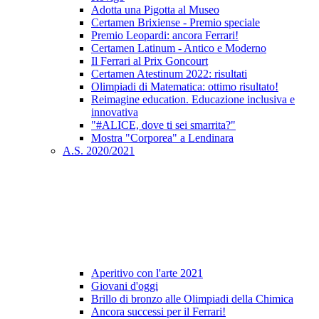
Adotta una Pigotta al Museo
Certamen Brixiense - Premio speciale
Premio Leopardi: ancora Ferrari!
Certamen Latinum - Antico e Moderno
Il Ferrari al Prix Goncourt
Certamen Atestinum 2022: risultati
Olimpiadi di Matematica: ottimo risultato!
Reimagine education. Educazione inclusiva e
innovativa
"#ALICE, dove ti sei smarrita?"
Mostra "Corporea" a Lendinara
A.S. 2020/2021
Aperitivo con l'arte 2021
Giovani d'oggi
Brillo di bronzo alle Olimpiadi della Chimica
Ancora successi per il Ferrari!