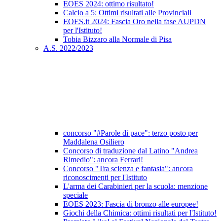
EOES 2024: ottimo risultato!
Calcio a 5: Ottimi risultati alle Provinciali
EOES.it 2024: Fascia Oro nella fase AUPDN
per l'Istituto!
Tobia Bizzaro alla Normale di Pisa
A.S. 2022/2023
concorso "#Parole di pace": terzo posto per
Maddalena Osiliero
Concorso di traduzione dal Latino "Andrea
Rimedio": ancora Ferrari!
Concorso "Tra scienza e fantasia": ancora
riconoscimenti per l'Istituto
L'arma dei Carabinieri per la scuola: menzione
speciale
EOES 2023: Fascia di bronzo alle europee!
Giochi della Chimica: ottimi risultati per l'Istituto!