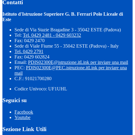
Contatti
Istituto d'Istruzione Superiore G. B. Ferrari Polo Liceale di
Este
Sede di Via Stazie Bragadine 3 - 35042 ESTE (Padova)
Tel:
Tel. 0429 2481 - 0429 603232
Fax: 0429 2470
Sede di Viale Fiume 55 - 35042 ESTE (Padova) - Italy
Tel. 0429 2791
Fax: 0429 602824
Email:
PDIS02300E@istruzione.it
Link per inviare una mail
PEC:
PDIS02300E@PEC.istruzione.it
Link per inviare una
mail
C.F.: 91021700280
Codice Univoco: UF1UHL
Seguici su
Facebook
Youtube
Sezione Link Utili