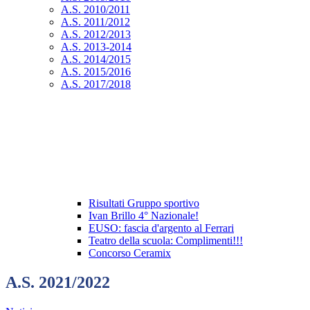
A.S. 2010/2011
A.S. 2011/2012
A.S. 2012/2013
A.S. 2013-2014
A.S. 2014/2015
A.S. 2015/2016
A.S. 2017/2018
Risultati Gruppo sportivo
Ivan Brillo 4° Nazionale!
EUSO: fascia d'argento al Ferrari
Teatro della scuola: Complimenti!!!
Concorso Ceramix
A.S. 2021/2022