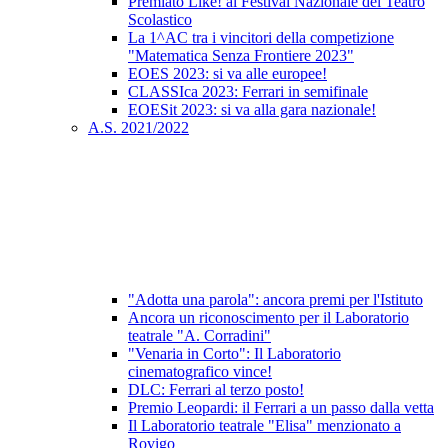
Premiato Like! al Festival Nazionale del Teatro
Scolastico
La 1^AC tra i vincitori della competizione
"Matematica Senza Frontiere 2023"
EOES 2023: si va alle europee!
CLASSIca 2023: Ferrari in semifinale
EOESit 2023: si va alla gara nazionale!
A.S. 2021/2022
"Adotta una parola": ancora premi per l'Istituto
Ancora un riconoscimento per il Laboratorio
teatrale "A. Corradini"
"Venaria in Corto": Il Laboratorio
cinematografico vince!
DLC: Ferrari al terzo posto!
Premio Leopardi: il Ferrari a un passo dalla vetta
Il Laboratorio teatrale "Elisa" menzionato a
Rovigo